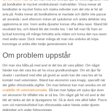
på bondkatter är mycket omdiskuterad i kattvärlden. Vissa menar att
bondkatter är mycket friska och starka individer som det inte är fel att
avla på. Andra menar att bondkatterna är inavlade och därför inte passar
att använda i avel eftersom risken att sjukdomar och andra defekter ska
uppkomma är stor. Inom andra djurarter korsas ofta olika raser. Ibland blir
resultatet bra, och ibland blir det mindre bra. I det fall man får fram en
lyckad korsning vill många fortsätta avla vidare och korsa den nya rasen
med andra raser. Dock menar många att man ska undvika att köpa
korsningar ut andra eller tredje generationens kull.
Om problem uppstår
Om man ska hålla på med avel är det bra att vara påläst. Om något
händer kan det vara bra att ha vissa grundkunskaper. Om ett djur får
skador i samband med eller på grund av aveln kan det vara bra att ha
kontakt med veterinären. Ibland kan ekonomin vara knapp, speciellt när
det gäller oförutsedda utgifter. Om man behöver kan man ansöka om ett
snabblån till veterinärkostnader
. Då kan man hjälpa sitt sjuka djur även
om ekonomin för tillfället inte är så bra. Om något går fel vid avel är det
lätt att tänka att det är djurägarens fel. Så är dock inte alltid fallet. Precis
som vid människofödsel kan oförutsedda saker hända under djurets
dräktighet och under förlossningen.