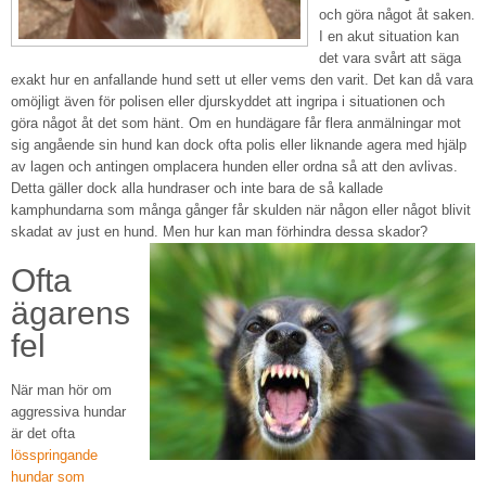
och göra något åt saken.
I en akut situation kan
det vara svårt att säga
exakt hur en anfallande hund sett ut eller vems den varit. Det kan då vara
omöjligt även för polisen eller djurskyddet att ingripa i situationen och
göra något åt det som hänt. Om en hundägare får flera anmälningar mot
sig angående sin hund kan dock ofta polis eller liknande agera med hjälp
av lagen och antingen omplacera hunden eller ordna så att den avlivas.
Detta gäller dock alla hundraser och inte bara de så kallade
kamphundarna som många gånger får skulden när någon eller något blivit
skadat av just en hund. Men hur kan man förhindra dessa skador?
Ofta
ägarens
fel
När man hör om
aggressiva hundar
är det ofta
lösspringande
hundar som