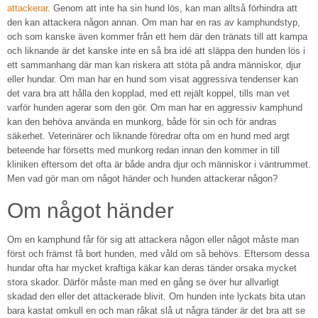
attackerar
. Genom att inte ha sin hund lös, kan man alltså förhindra att
den kan attackera någon annan. Om man har en ras av kamphundstyp,
och som kanske även kommer från ett hem där den tränats till att kampa
och liknande är det kanske inte en så bra idé att släppa den hunden lös i
ett sammanhang där man kan riskera att stöta på andra människor, djur
eller hundar. Om man har en hund som visat aggressiva tendenser kan
det vara bra att hålla den kopplad, med ett rejält koppel, tills man vet
varför hunden agerar som den gör. Om man har en aggressiv kamphund
kan den behöva använda en munkorg, både för sin och för andras
säkerhet. Veterinärer och liknande föredrar ofta om en hund med argt
beteende har försetts med munkorg redan innan den kommer in till
kliniken eftersom det ofta är både andra djur och människor i väntrummet.
Men vad gör man om något händer och hunden attackerar någon?
Om något händer
Om en kamphund får för sig att attackera någon eller något måste man
först och främst få bort hunden, med våld om så behövs. Eftersom dessa
hundar ofta har mycket kraftiga käkar kan deras tänder orsaka mycket
stora skador. Därför måste man med en gång se över hur allvarligt
skadad den eller det attackerade blivit. Om hunden inte lyckats bita utan
bara kastat omkull en och man råkat slå ut några tänder är det bra att se